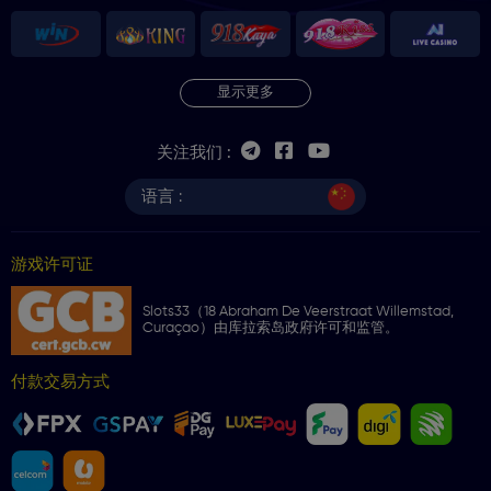
显示更多
关注我们 :
语言 :
游戏许可证
Slots33（18 Abraham De Veerstraat Willemstad,
Curaçao）由库拉索岛政府许可和监管。
付款交易方式