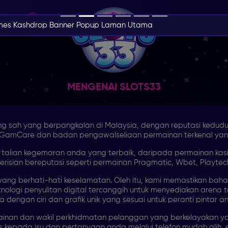
VIP
POINT BANK
MENGENAI SLOTS33
ang sah yang berpangkalan di Malaysia, dengan reputasi kedud
eh GamCare dan badan pengawalseliaan permainan terkenal yang
talian kegemaran anda yang terbaik, daripada permainan kasin
erisian bereputasi seperti permainan Pragmatic, Wbet, Playtech
yang berhati-hati keselamatan. Oleh itu, kami memastikan bah
ologi penyulitan digital tercanggih untuk menyediakan arena 
ngan ciri dan grafik unik yang sesuai untuk peranti pintar a
mainan dan wakil perkhidmatan pelanggan yang berkelayakan 
epada isu dan pertanyaan anda melalui telefon mudah alih, e