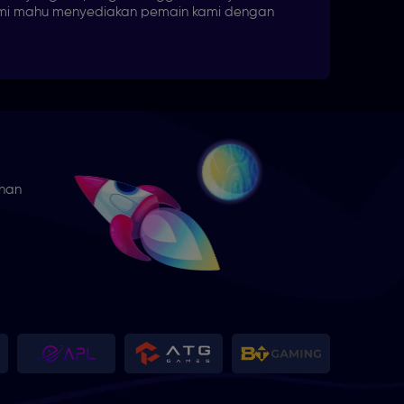
Kami mahu menyediakan pemain kami dengan
han