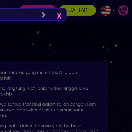
LOGIN
DAFTAR
X
Next
ukan teratas yang merentasi Asia dan
 lain.
o langsung, slot, poker video hingga buku
, dsb.
awa semua transaksi dalam talian dengan kami
terkawal dan selamat untuk pemain kami.
nda.
yang mahir dalam bahasa yang berbeza,
-mel, lawatan langsung dan media sosial 24/7.