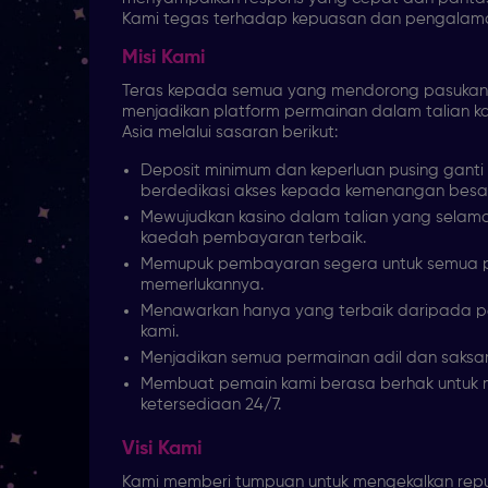
Kami tegas terhadap kepuasan dan pengalam
Misi Kami
Teras kepada semua yang mendorong pasukan S
menjadikan platform permainan dalam talian ka
Asia melalui sasaran berikut:
Deposit minimum dan keperluan pusing ganti
berdedikasi akses kepada kemenangan besar
Mewujudkan kasino dalam talian yang selam
kaedah pembayaran terbaik.
Memupuk pembayaran segera untuk semua p
memerlukannya.
Menawarkan hanya yang terbaik daripada per
kami.
Menjadikan semua permainan adil dan saksa
Membuat pemain kami berasa berhak untuk 
ketersediaan 24/7.
Visi Kami
Kami memberi tumpuan untuk mengekalkan reput