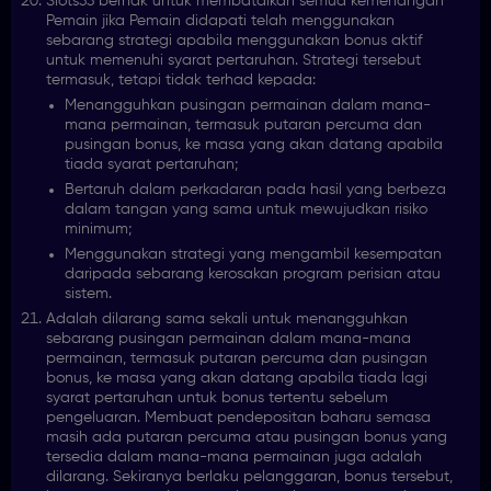
Slots33 berhak untuk membatalkan semua kemenangan
Pemain jika Pemain didapati telah menggunakan
sebarang strategi apabila menggunakan bonus aktif
untuk memenuhi syarat pertaruhan. Strategi tersebut
termasuk, tetapi tidak terhad kepada:
Menangguhkan pusingan permainan dalam mana-
mana permainan, termasuk putaran percuma dan
pusingan bonus, ke masa yang akan datang apabila
tiada syarat pertaruhan;
Bertaruh dalam perkadaran pada hasil yang berbeza
dalam tangan yang sama untuk mewujudkan risiko
minimum;
Menggunakan strategi yang mengambil kesempatan
daripada sebarang kerosakan program perisian atau
sistem.
Adalah dilarang sama sekali untuk menangguhkan
sebarang pusingan permainan dalam mana-mana
permainan, termasuk putaran percuma dan pusingan
bonus, ke masa yang akan datang apabila tiada lagi
syarat pertaruhan untuk bonus tertentu sebelum
pengeluaran. Membuat pendepositan baharu semasa
masih ada putaran percuma atau pusingan bonus yang
tersedia dalam mana-mana permainan juga adalah
dilarang. Sekiranya berlaku pelanggaran, bonus tersebut,