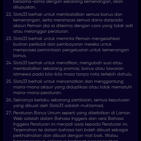
bersama-sama dengan sebarang kemenangan, akan
dilupuskan.
Slots33 berhak untuk membatalkan semua bonus dan
kemenangan, serta merampas semua dana daripada
akaun Pemain jika ia diterima dengan cara yang tidak adil
atau melanggar peraturan.
Slots33 berhak untuk meminta Pemain mengesahkan
butiran peribadi dan pembayaran mereka untuk
memproses permintaan pengeluaran untuk kemenangan
bonus.
Slots33 berhak untuk menafikan, mengubah suai atau
membatalkan sebarang promosi, bonus atau tawaran
istimewa pada bila-bila masa tanpa notis terlebih dahulu.
Slots33 berhak untuk menamatkan dan menggantung
mana-mana akaun yang diduplikasi atau tidak mematuhi
mana-mana peraturan.
Sekiranya berlaku sebarang pertikaian, semua keputusan
yang dibuat oleh Slots33 adalah muktamad.
Peraturan Bonus Umum seperti yang diterbitkan di Laman
Web adalah dalam Bahasa Inggeris dan versi Bahasa
Inggeris Peraturan ini menjadi asas kepada Peraturan ini.
Terjemahan ke dalam bahasa lain boleh dibuat sebagai
perkhidmatan dan dibuat dengan niat baik. Walau