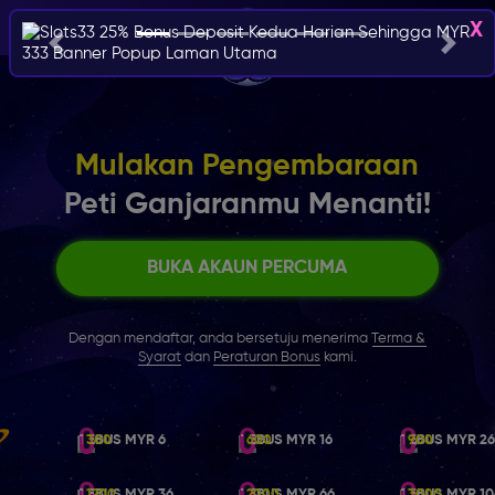
X
Previous
Next
Mulakan Pengembaraan
Peti Ganjaranmu Menanti!
BUKA AKAUN PERCUMA
Dengan mendaftar, anda bersetuju menerima
Terma &
Syarat
dan
Peraturan Bonus
kami.
TEBUS MYR 6
TEBUS MYR 16
TEBUS MYR 2
300
600
900
TEBUS MYR 36
TEBUS MYR 66
TEBUS MYR 10