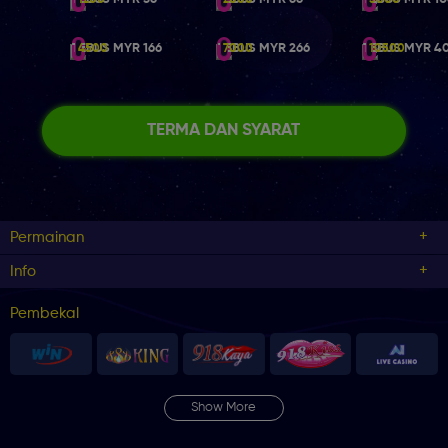
1200
2000
3000
TEBUS MYR 166
TEBUS MYR 266
TEBUS MYR 4
4500
7000
10500
TERMA DAN SYARAT
Permainan
Info
Pembekal
Show More